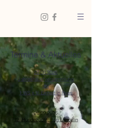
Termine & Aktuelles
22.08.2026
Jahreshauptversammlung
der
1.WS e.V.
Einheit in Rees
26.09.2026
12. Hundezüchtertag Laboklin