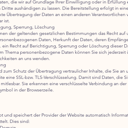
aten, die wir auf Grundlage Ihrer Einwilligung oder in Erfüllung 
n Dritte aushändigen zu lassen. Die Bereitstellung erfolgt in 
ekte Übertragung der Daten an einen anderen Verantwortlichen ve
 ist.
tigung, Sperrung, Löschung
hmen der geltenden gesetzlichen Bestimmungen das Recht auf u
ersonenbezogenen Daten, Herkunft der Daten, deren Empfäng
 ein Recht auf Berichtigung, Sperrung oder Löschung dieser D
um Thema personenbezogene Daten können Sie sich jederzeit 
chkeiten an uns wenden.
ung
 zum Schutz der Übertragung vertraulicher Inhalte, die Sie an u
te eine SSL-bzw. TLS-Verschlüsselung. Damit sind Daten, die S
ht mitlesbar. Sie erkennen eine verschlüsselte Verbindung an der 
ymbol in der Browserzeile.
bt und speichert der Provider der Website automatisch Informat
elt. Dies sind:
r Domain