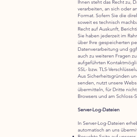
Ihnen steht das Recht zu, D
verarbeiten, an sich oder a
Format. Sofern Sie die dir
soweit es technisch machbar
Recht auf Auskunft, Berich
Sie haben jederzeit im Ra
über Ihre gespeicherten p
Datenverarbeitung und ggf.
auch zu weiteren Fragen z
aufgeführten Kontaktmögli
SSL- bzw. TLS-Verschlüssel
Aus Sicherheitsgründen und
senden, nutzt unsere Websi
übermitteln, für Dritte nic
Browsers und am Schloss-S
Server-Log-Dateien
In Server-Log-Dateien erhe
automatisch an uns übermitt
Besuchte Seite auf unsere