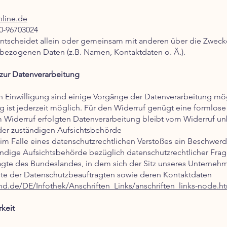
nline.de
60-96703024
 entscheidet allein oder gemeinsam mit anderen über die Zweck
bezogenen Daten (z.B. Namen, Kontaktdaten o. Ä.).
 zur Datenverarbeitung
en Einwilligung sind einige Vorgänge der Datenverarbeitung mögl
ung ist jederzeit möglich. Für den Widerruf genügt eine formlose
 Widerruf erfolgten Datenverarbeitung bleibt vom Widerruf un
der zuständigen Aufsichtsbehörde
n im Falle eines datenschutzrechtlichen Verstoßes ein Beschwer
ndige Aufsichtsbehörde bezüglich datenschutzrechtlicher Frage
gte des Bundeslandes, in dem sich der Sitz unseres Unternehm
Liste der Datenschutzbeauftragten sowie deren Kontaktdaten
nd.de/DE/Infothek/Anschriften_Links/anschriften_links-node.h
keit