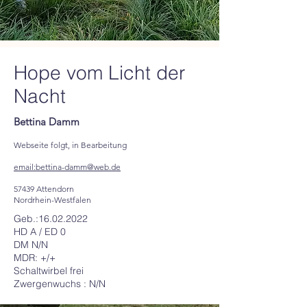
Hope vom Licht der
Nacht
Bettina Damm
Webseite folgt, in Bearbeitung
email:bettina-damm@web.de
57439 Attendorn
Nordrhein-Westfalen
Geb.:
16.02.2022
HD A / ED 0
DM N/N
MDR: +/+
Schaltwirbel frei
Zwergenwuchs : N/N