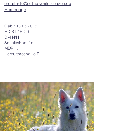
email: i
nfo@of-the-white-heaven.de
Homepage
Geb.:
13.05.2015
HD B1 / ED 0
DM N/N
Schaltwirbel frei
MDR +/+
Herzultraschall o.B.