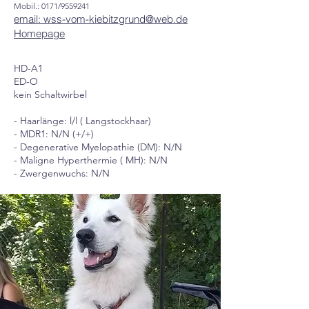
Mobil.: 0171/9559241
email: wss-vom-kiebitzgrund@web.de
Homepage
HD-A1
ED-O
kein Schaltwirbel
- Haarlänge: l/l ( Langstockhaar)
- MDR1: N/N (+/+)
- Degenerative Myelopathie (DM): N/N
- Maligne Hyperthermie ( MH): N/N
- Zwergenwuchs: N/N